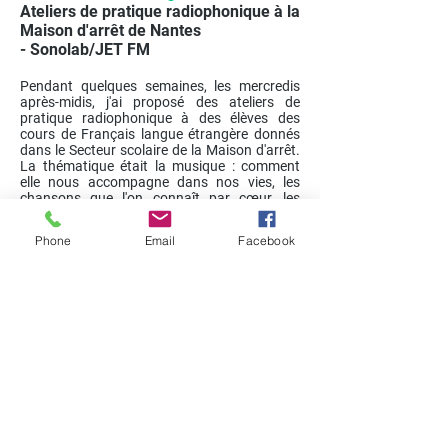
Ateliers de pratique radiophonique à la
Maison d'arrêt de Nantes
-
Sonolab/JET FM
Pendant quelques semaines, les mercredis
après-midis, j'ai proposé des ateliers de
pratique radiophonique à des élèves des
cours de Français langue étrangère donnés
dans le Secteur scolaire de la Maison d'arrêt.
La thématique était la musique : comment
elle nous accompagne dans nos vies, les
chansons que l'on connaît par cœur, les
musiciens et les musiciennes qui nous
inspirent.
Phone
Email
Facebook
Le groupe était composé de
Boubacar, Amine,
Issa, Diegne, Seyyid Ahmed et Mohammed.
Avec la participation d’Élodie Raitière et Henri
Landré.
Merci à tous et aussi à Pascale de l'équipe
pédagogique du Secteur scolaire de la Maison
d'arrêt de Nantes.
Montage de restitution diffusé sur JET FM,
Avril 2025